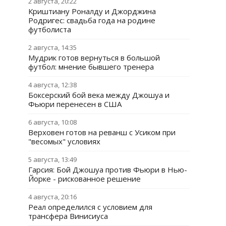
2 августа, 20:22
Криштиану Роналду и Джорджина
Родригес: свадьба года на родине
футболиста
2 августа, 14:35
Мудрик готов вернуться в большой
футбол: мнение бывшего тренера
4 августа, 12:38
Боксерский бой века между Джошуа и
Фьюри перенесен в США
6 августа, 10:08
Верховен готов на реванш с Усиком при
"весомых" условиях
5 августа, 13:49
Гарсия: Бой Джошуа против Фьюри в Нью-
Йорке - рискованное решение
4 августа, 20:16
Реал определился с условием для
трансфера Винисиуса