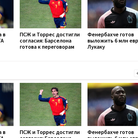
 в
ПСЖ и Торрес достигли
Фенербахче готов
TA
согласия: Барселона
выложить 6 млн евр
готова к переговорам
Лукаку
 в
ПСЖ и Торрес достигли
Фенербахче готов