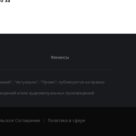
о за
переходу из
не определили
Тоттенхэма в Вест Хэм
победителя
Финансы
аний", "Актуально", "Промо", публикуются на правах
ведений и/или аудиовизуальных произведений
льское Соглашение
|
Политика в сфере