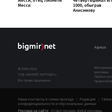
Месси, отец Лионеля
четвертьфинал W
Месси
1000, обыграв
Анисимову
Афиша
Материалы,
© 2000-2024,
рекламы.
ТОВ «КЕПРЕЙТ ПАРТНЕРС».
Любое коп
Все права защищены.
правооблад
Наши контакты и схема проезда
|
Редакция
|
Связа
конфиденциальности и персональных данных
Реклама на сайте:
Отдел продаж digital рекламы