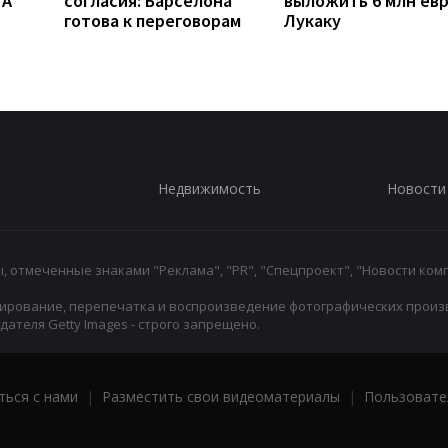
TA
согласия: Барселона
выложить 6 млн евр
готова к переговорам
Лукаку
Недвижимость
Новости
 отмеченные знаками "Реклама", "PR", "Спецпроект", "Новости комп
ирование, перепечатка и воспроизведение фотографических произ
ателя Getty Images - строго запрещено.
ться с нами
|
Разместить свои видеоматериалы
|
Пользовате