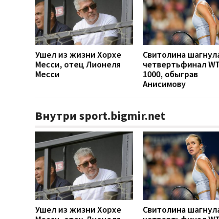
Ушел из жизни Хорхе
Свитолина шагнула
Месси, отец Лионеля
четвертьфинал W
Месси
1000, обыграв
Анисимову
Внутри sport.bigmir.net
Ушел из жизни Хорхе
Свитолина шагнула