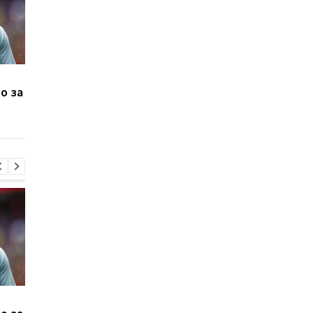
Манор Соломон готов к
Левый Берег и Кудр
о за
переходу из
не определили
Тоттенхэма в Вест Хэм
победителя
Манор Соломон готов к
Левый Берег и Кудр