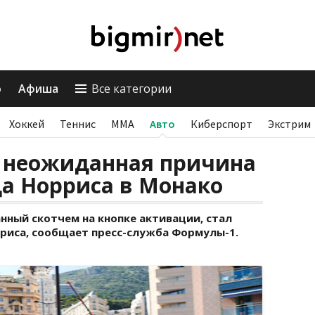
о
Афиша
Все категории
Хоккей
Теннис
ММА
Авто
Киберспорт
Экстрим
: неожиданная причина
а Норриса в Монако
анный скотчем на кнопке активации, стал
риса, сообщает пресс-служба Формулы-1.