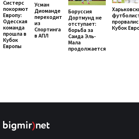
Систерс
Усман
покоряют
Харьковск
Диоманде
Боруссия
Европу:
футболис
переходит
Дортмунд не
Одесская
прорвалис
из
отступает:
команда
Кубок Евр
Спортинга
борьба за
прошла в
в АПЛ
Саида Эль-
Кубок
Мала
Европы
продолжается