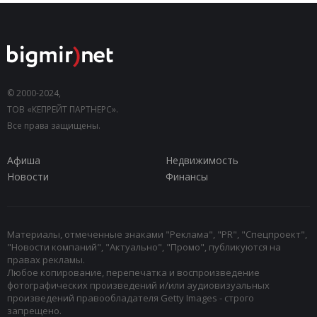
© 2000-2024,
ТОВ «КЕПРЕЙТ ПАРТНЕРС».
Все права защищены.
Афиша
Недвижимость
Новости
Финансы
Материалы, отмеченные знаками "Реклама", "PR", "Спецпроект",
"Новости компаний", "Актуально", "Промо", публикуются на
правах рекламы.
Любое копирование, перепечатка и воспроизведение
фотографических произведений и/или аудиовизуальных
произведений правообладателя Getty Images - строго
запрещено.