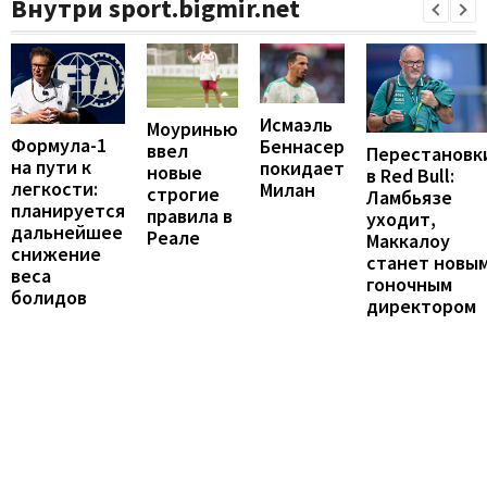
Внутри sport.bigmir.net
Исмаэль
Моуринью
Формула-1
Беннасер
ввел
Перестановк
на пути к
покидает
новые
в Red Bull:
легкости:
Милан
строгие
Ламбьязе
планируется
правила в
уходит,
дальнейшее
Реале
Маккалоу
снижение
станет новы
веса
гоночным
болидов
директором