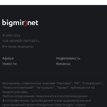
© 2000-2024,
ТОВ «КЕПРЕЙТ ПАРТНЕРС».
Все права защищены.
Афиша
Недвижимость
Новости
Финансы
Материалы, отмеченные знаками "Реклама", "PR", "Спецпроект",
"Новости компаний", "Актуально", "Промо", публикуются на
правах рекламы.
Любое копирование, перепечатка и воспроизведение
фотографических произведений и/или аудиовизуальных
произведений правообладателя Getty Images - строго