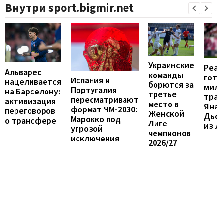
Внутри sport.bigmir.net
Украинские
Ре
Альварес
команды
гот
Испания и
нацеливается
борются за
ми
Португалия
на Барселону:
третье
тр
пересматривают
активизация
место в
Ян
формат ЧМ-2030:
переговоров
Женской
Дь
Марокко под
о трансфере
Лиге
из
угрозой
чемпионов
исключения
2026/27