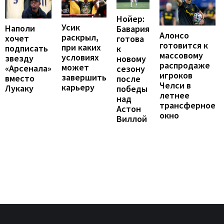
Нойер:
Усик
Наполи
Бавария
Алонсо
раскрыл,
хочет
готова
готовится к
при каких
подписать
к
массовому
условиях
звезду
новому
распродаже
может
«Арсенала»
сезону
игроков
завершить
вместо
после
Челси в
карьеру
Лукаку
победы
летнее
над
трансферное
Астон
окно
Виллой