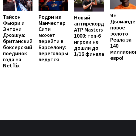
Ян
Тайсон
Родри из
Новый
Дьоманде
Фьюри и
Манчестер
антирекорд
новое
Энтони
Сити
ATP Masters
золото
Джошуа:
может
1000: топ-6
Реала за
британский
перейти в
игроки не
140
боксерский
Барселону:
дошли до
миллионо
поединок
переговоры
1/16 финала
евро!
года на
ведутся
Netflix