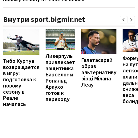
Внутри sport.bigmir.net
Ливерпуль
Форму
Галатасарай
Тибо Куртуа
привлекает
на пут
обрав
возвращается
защитника
легко
альтернативу
в игру:
Барселоны:
плани
зірці Мілана
подготовка к
Рональд
даль
Леау
новому
Араухо
сниж
сезону в
готов к
веса
Реале
переходу
болид
началась