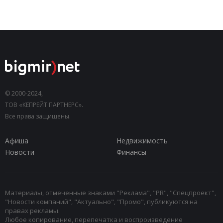
© 2000-2024,
ТОВ «КЕПРЕЙТ ПАРТНЕРС».
Все права защищены.
Афиша
Недвижимость
Новости
Финансы
Материалы, отмеченные знаками "Реклама", "PR", "Спецпроект",
"Новости компаний", "Актуально", "Промо", публикуются на
правах рекламы.
Любое копирование, перепечатка и воспроизведение